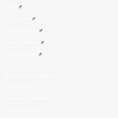
Éduscol
CFA Trajectoire
GRETA des Yvelines
Région Île-de-France
Ville de Rambouillet
Informations légales
Mentions légales
Politique de confidentialité
Gestion des cookies