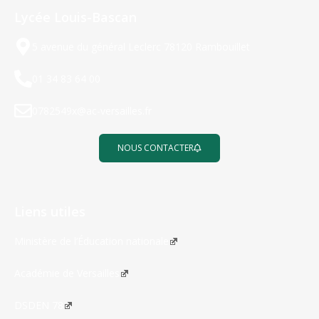
Lycée Louis-Bascan
5 avenue du général Leclerc 78120 Rambouillet
01 34 83 64 00
0782549x@ac-versailles.fr
NOUS CONTACTER
Liens utiles
Ministère de l’Éducation nationale
Académie de Versailles
DSDEN 78