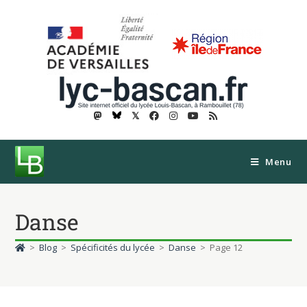
𝕏
Menu
Danse
>
Blog
>
Spécificités du lycée
>
Danse
>
Page 12