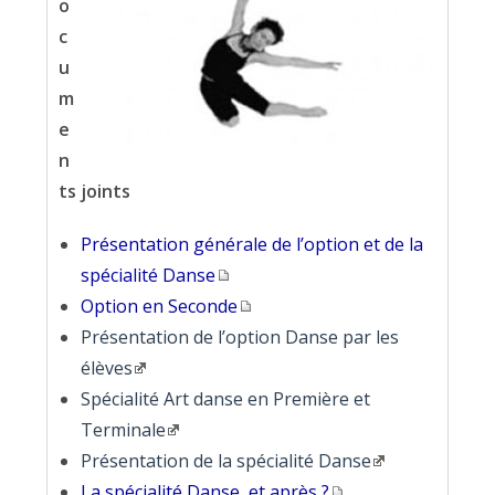
o
c
u
m
e
n
ts joints
Présentation générale de l’option et de la
spécialité Danse
Option en Seconde
Présentation de l’option Danse par les
élèves
Spécialité Art danse en Première et
Terminale
Présentation de la spécialité Danse
La spécialité Danse, et après ?