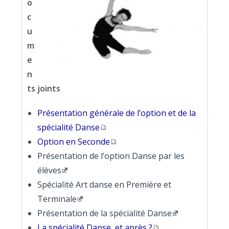
o
c
u
m
e
n
ts joints
Présentation générale de l’option et de la
spécialité Danse
Option en Seconde
Présentation de l’option Danse par les
élèves
Spécialité Art danse en Première et
Terminale
Présentation de la spécialité Danse
La spécialité Danse, et après ?