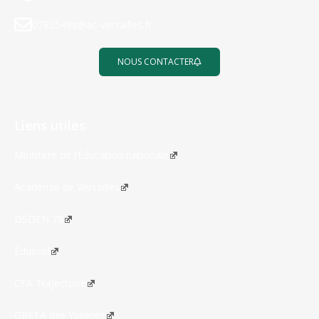
0782549x@ac-versailles.fr
NOUS CONTACTER
Liens utiles
Ministère de l’Éducation nationale
Académie de Versailles
DSDEN 78
Éduscol
CFA Trajectoire
GRETA des Yvelines