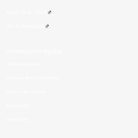
Région Île-de-France
Ville de Rambouillet
Informations légales
Mentions légales
Politique de confidentialité
Gestion des cookies
Accessibilité
Plan du site