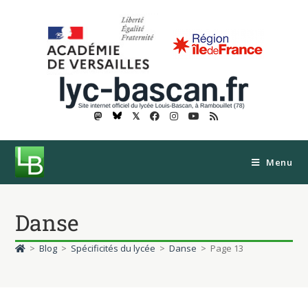
𝕏
Menu
Danse
>
Blog
>
Spécificités du lycée
>
Danse
>
Page 13