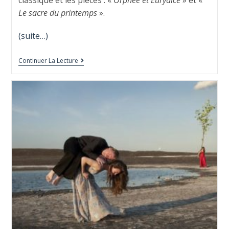
classique et les pièces : «
Orphée et Eurydice
» et «
Le sacre du printemps
».
(suite…)
Continuer La Lecture