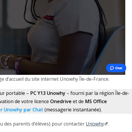
age d’accueil du site internet Unowhy Île-de-France.
ur portable –
PC Y13 Unowhy
– fourni par la région Île-de-
vation de votre licence
Onedrive
et de
MS Office
er Unowhy par Chat
(messagerie instantanée).
(ou des parents d’élèves) pour contacter
Unowhy
.