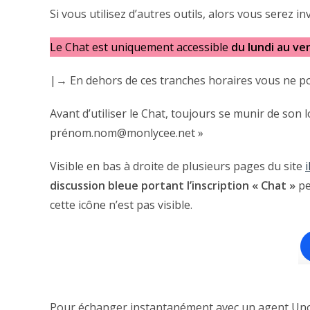
Si vous utilisez d’autres outils, alors vous serez i
Le Chat est uniquement accessible
du lundi au ve
|→ En dehors de ces tranches horaires vous ne p
Avant d’utiliser le Chat, toujours se munir de son
prénom.nom@monlycee.net »
Visible en bas à droite de plusieurs pages du site
discussion bleue portant l’inscription « Chat »
pe
cette icône n’est pas visible.
Pour échanger instantanément avec un agent Unowh