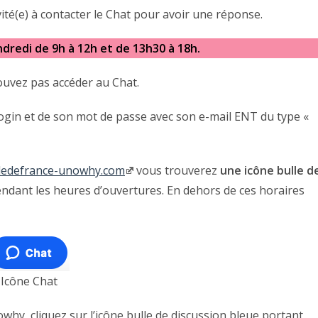
nvité(e) à contacter le Chat pour avoir une réponse.
ndredi de 9h à 12h et de 13h30 à 18h.
ouvez pas accéder au Chat.
 login et de son mot de passe avec son e-mail ENT du type «
iledefrance-unowhy.com
vous trouverez
une icône bulle d
ndant les heures d’ouvertures. En dehors de ces horaires
Icône Chat
y, cliquez sur l’icône bulle de discussion bleue portant