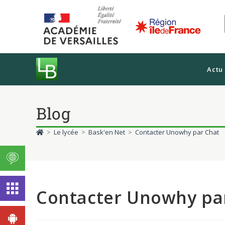
Actu
Blog
>
Le lycée
>
Bask'en Net
>
Contacter Unowhy par Chat
Contacter Unowhy pa