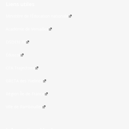
Liens utiles
Ministère de l’Éducation nationale
Académie de Versailles
DSDEN 78
Éduscol
CFA Trajectoire
GRETA des Yvelines
Région Île-de-France
Ville de Rambouillet