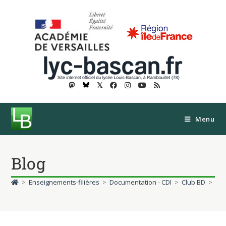
𝕏
Menu
Blog
>
Enseignements-filières
>
Documentation - CDI
>
Club BD
>
Cri