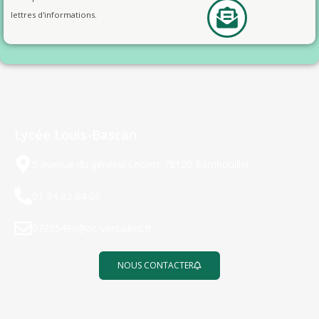
lettres d'informations.
Lycée Louis-Bascan
5 avenue du général Leclerc 78120 Rambouillet
01 34 83 64 00
0782549x@ac-versailles.fr
NOUS CONTACTER