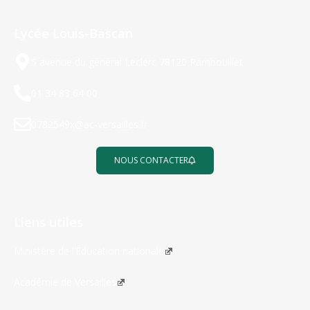
Lycée Louis-Bascan
5 avenue du général Leclerc 78120 Rambouillet
01 34 83 64 00
0782549x@ac-versailles.fr
NOUS CONTACTER
Liens utiles
Ministère de l’Éducation nationale
Académie de Versailles