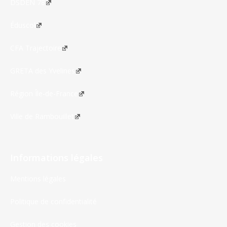
DSDEN 78
Éduscol
CFA Trajectoire
GRETA des Yvelines
Région Île-de-France
Ville de Rambouillet
Informations légales
Mentions légales
Politique de confidentialité
Gestion des cookies