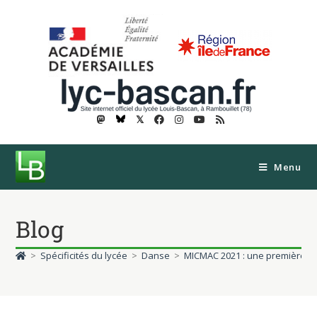
𝕏
Menu
Blog
>
Spécificités du lycée
>
Danse
>
MICMAC 2021 : une première édi