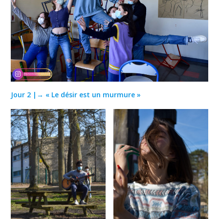
Jour 2 |→ «
Le désir est un murmure
»