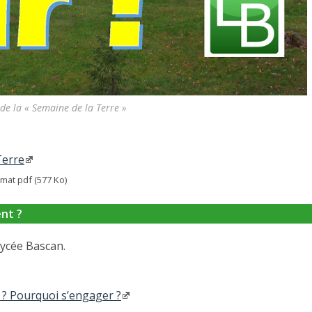
e de la « Semaine de la Terre »
Terre
mat pdf (577 Ko)
nt ?
lycée Bascan.
t ? Pourquoi s’engager ?