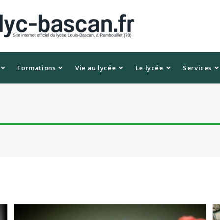
Formations
Vie au lycée
Le lycée
Services