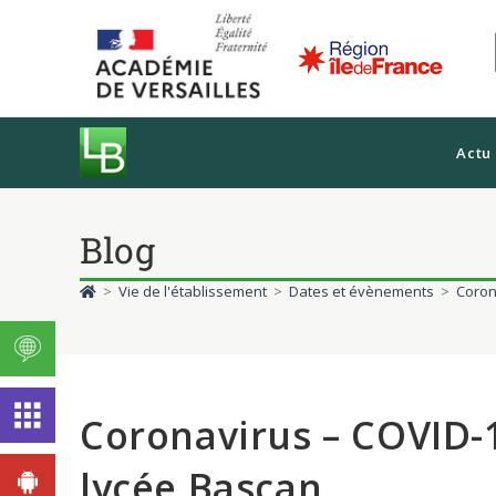
Actu
Blog
>
Vie de l'établissement
>
Dates et évènements
>
Coron
Coronavirus – COVID-1
lycée Bascan