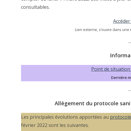
consultables.
Accéder 
Lien externe, s’ouvre dans une n
Informa
Point de situation
Dernière mi
Allègement du protocole sanit
Les principales évolutions apportées au
protocole
février 2022 sont les suivantes.