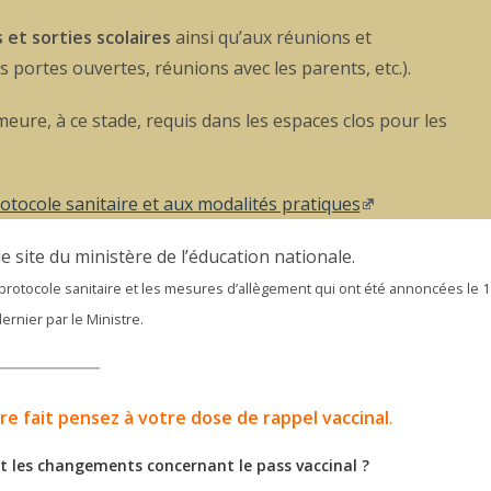
et sorties scolaires
ainsi qu’aux réunions et
portes ouvertes, réunions avec les parents, etc.).
eure, à ce stade, requis dans les espaces clos pour les
otocole sanitaire et aux modalités pratiques
 le site du ministère de l’éducation nationale.
protocole sanitaire et les mesures d’allègement qui ont été annoncées le 1
dernier par le Ministre.
ore fait pensez à votre dose de rappel vaccinal
.
ont les changements concernant le pass vaccinal ?