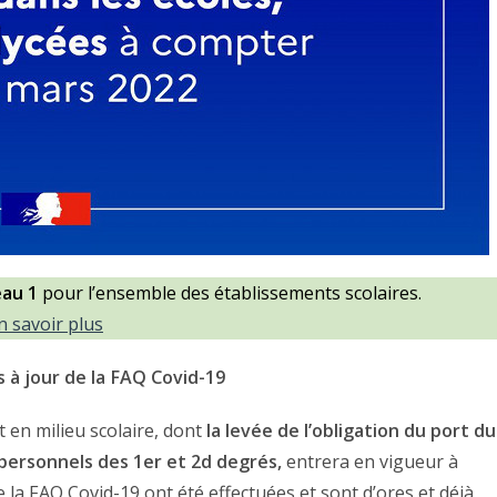
eau 1
pour l’ensemble des établissements scolaires.
n savoir plus
 à jour de la FAQ Covid-19
 en milieu scolaire, dont
la levée de l’obligation du port du
 personnels des 1er et 2d degrés,
entrera en vigueur à
 la FAQ Covid-19 ont été effectuées et sont d’ores et déjà